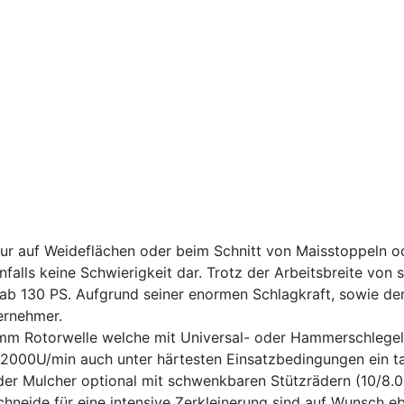
ur auf Weideflächen oder beim Schnitt von Maisstoppeln o
enfalls keine Schwierigkeit dar. Trotz der Arbeitsbreite von
ab 130 PS. Aufgrund seiner enormen Schlagkraft, sowie den
ernehmer.
0 mm Rotorwelle welche mit Universal- oder Hammerschlege
 2000U/min auch unter härtesten Einsatzbedingungen ein ta
n der Mulcher optional mit schwenkbaren Stützrädern (10/8.
neide für eine intensive Zerkleinerung sind auf Wunsch eb